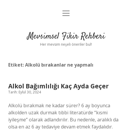
menüyü
Anasayfa
aç
Gizlilik Politikası
Mevsimsel Fikir Rehberi
Yasal Uyarı
Her mevsim neşeli öneriler bul!
Hakkımızda
Etiket:
Alkolü bırakanlar ne yapmalı
Alkol Bağımlılığı Kaç Ayda Geçer
Tarih: Eylül 30, 2024
Alkolü bırakmak ne kadar sürer? 6 ay boyunca
alkolden uzak durmak tıbbi literatürde “kısmi
iyileşme” olarak adlandırılır. Bu nedenle, aralıklı da
olsa en az 6 ay tedaviye devam etmek faydalıdır.