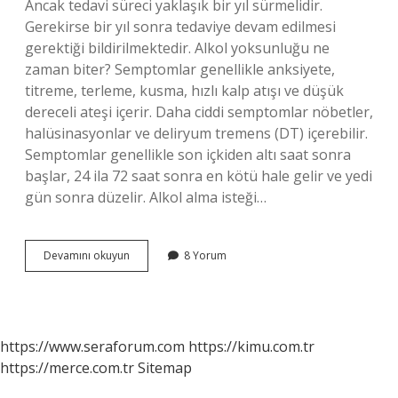
Ancak tedavi süreci yaklaşık bir yıl sürmelidir.
Gerekirse bir yıl sonra tedaviye devam edilmesi
gerektiği bildirilmektedir. Alkol yoksunluğu ne
zaman biter? Semptomlar genellikle anksiyete,
titreme, terleme, kusma, hızlı kalp atışı ve düşük
dereceli ateşi içerir. Daha ciddi semptomlar nöbetler,
halüsinasyonlar ve deliryum tremens (DT) içerebilir.
Semptomlar genellikle son içkiden altı saat sonra
başlar, 24 ila 72 saat sonra en kötü hale gelir ve yedi
gün sonra düzelir. Alkol alma isteği…
Alkol
Devamını okuyun
8 Yorum
Bağımlılığı
Kaç
Ayda
Geçer
https://www.seraforum.com
https://kimu.com.tr
https://merce.com.tr
Sitemap