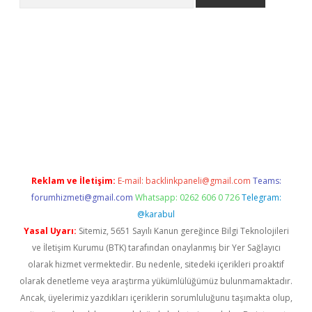
etci
Reklam ve İletişim:
E-mail:
backlinkpaneli@gmail.com
Teams:
forumhizmeti@gmail.com
Whatsapp: 0262 606 0 726
Telegram:
@karabul
Yasal Uyarı:
Sitemiz, 5651 Sayılı Kanun gereğince Bilgi Teknolojileri
ve İletişim Kurumu (BTK) tarafından onaylanmış bir Yer Sağlayıcı
olarak hizmet vermektedir. Bu nedenle, sitedeki içerikleri proaktif
olarak denetleme veya araştırma yükümlülüğümüz bulunmamaktadır.
Ancak, üyelerimiz yazdıkları içeriklerin sorumluluğunu taşımakta olup,