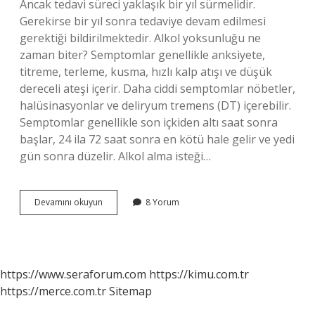
Ancak tedavi süreci yaklaşık bir yıl sürmelidir.
Gerekirse bir yıl sonra tedaviye devam edilmesi
gerektiği bildirilmektedir. Alkol yoksunluğu ne
zaman biter? Semptomlar genellikle anksiyete,
titreme, terleme, kusma, hızlı kalp atışı ve düşük
dereceli ateşi içerir. Daha ciddi semptomlar nöbetler,
halüsinasyonlar ve deliryum tremens (DT) içerebilir.
Semptomlar genellikle son içkiden altı saat sonra
başlar, 24 ila 72 saat sonra en kötü hale gelir ve yedi
gün sonra düzelir. Alkol alma isteği…
Alkol
Devamını okuyun
8 Yorum
Bağımlılığı
Kaç
Ayda
Geçer
https://www.seraforum.com
https://kimu.com.tr
https://merce.com.tr
Sitemap