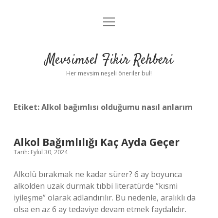
menüyü
Anasayfa
aç
Gizlilik Politikası
Mevsimsel Fikir Rehberi
Yasal Uyarı
Her mevsim neşeli öneriler bul!
Hakkımızda
Etiket:
Alkol bağımlısı olduğumu nasıl anlarım
Alkol Bağımlılığı Kaç Ayda Geçer
Tarih: Eylül 30, 2024
Alkolü bırakmak ne kadar sürer? 6 ay boyunca
alkolden uzak durmak tıbbi literatürde “kısmi
iyileşme” olarak adlandırılır. Bu nedenle, aralıklı da
olsa en az 6 ay tedaviye devam etmek faydalıdır.