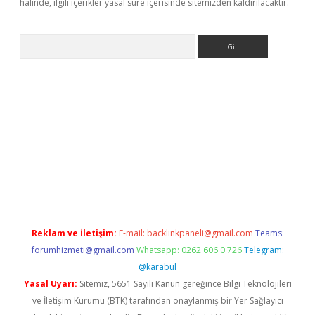
halinde, ilgili içerikler yasal süre içerisinde sitemizden kaldırılacaktır.
Arama
etci
Reklam ve İletişim:
E-mail:
backlinkpaneli@gmail.com
Teams:
forumhizmeti@gmail.com
Whatsapp: 0262 606 0 726
Telegram:
@karabul
Yasal Uyarı:
Sitemiz, 5651 Sayılı Kanun gereğince Bilgi Teknolojileri
ve İletişim Kurumu (BTK) tarafından onaylanmış bir Yer Sağlayıcı