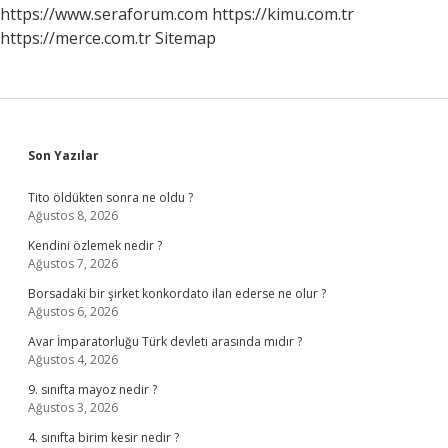
Ne
https://www.seraforum.com
https://kimu.com.tr
Gelir
https://merce.com.tr
Sitemap
Sidebar
Son Yazılar
Tito öldükten sonra ne oldu ?
Ağustos 8, 2026
Kendini özlemek nedir ?
Ağustos 7, 2026
Borsadaki bir şirket konkordato ilan ederse ne olur ?
Ağustos 6, 2026
Avar İmparatorluğu Türk devleti arasında mıdır ?
Ağustos 4, 2026
9. sınıfta mayoz nedir ?
Ağustos 3, 2026
4. sınıfta birim kesir nedir ?