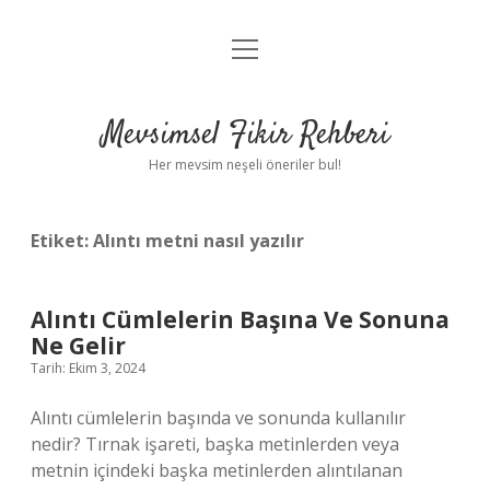
menüyü
Anasayfa
aç
Gizlilik Politikası
Mevsimsel Fikir Rehberi
Yasal Uyarı
Her mevsim neşeli öneriler bul!
Hakkımızda
Etiket:
Alıntı metni nasıl yazılır
Alıntı Cümlelerin Başına Ve Sonuna
Ne Gelir
Tarih: Ekim 3, 2024
Alıntı cümlelerin başında ve sonunda kullanılır
nedir? Tırnak işareti, başka metinlerden veya
metnin içindeki başka metinlerden alıntılanan