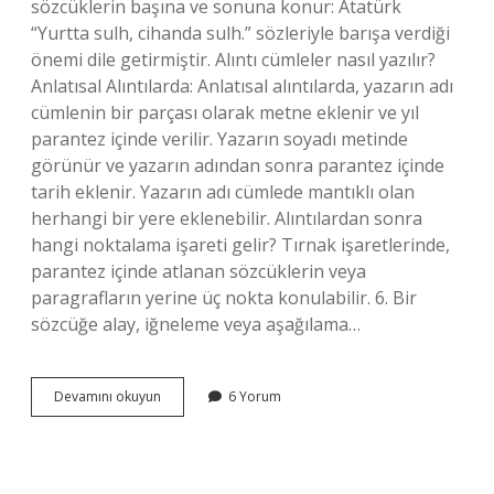
sözcüklerin başına ve sonuna konur: Atatürk
“Yurtta sulh, cihanda sulh.” sözleriyle barışa verdiği
önemi dile getirmiştir. Alıntı cümleler nasıl yazılır?
Anlatısal Alıntılarda: Anlatısal alıntılarda, yazarın adı
cümlenin bir parçası olarak metne eklenir ve yıl
parantez içinde verilir. Yazarın soyadı metinde
görünür ve yazarın adından sonra parantez içinde
tarih eklenir. Yazarın adı cümlede mantıklı olan
herhangi bir yere eklenebilir. Alıntılardan sonra
hangi noktalama işareti gelir? Tırnak işaretlerinde,
parantez içinde atlanan sözcüklerin veya
paragrafların yerine üç nokta konulabilir. 6. Bir
sözcüğe alay, iğneleme veya aşağılama…
Alıntı
Devamını okuyun
6 Yorum
Cümlelerin
Başına
Ve
Sonuna