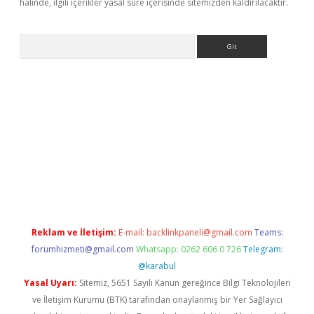
halinde, ilgili içerikler yasal süre içerisinde sitemizden kaldırılacaktır.
Arama
etci
Reklam ve İletişim:
E-mail:
backlinkpaneli@gmail.com
Teams:
forumhizmeti@gmail.com
Whatsapp: 0262 606 0 726
Telegram:
@karabul
Yasal Uyarı:
Sitemiz, 5651 Sayılı Kanun gereğince Bilgi Teknolojileri
ve İletişim Kurumu (BTK) tarafından onaylanmış bir Yer Sağlayıcı