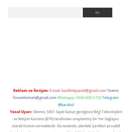
Arama
betci
Reklam ve İletişim:
E-mail:
backlinkpaneli@gmail.com
Teams:
forumhizmeti@gmail.com
Whatsapp: 0262 606 0 726
Telegram:
@karabul
Yasal Uyarı:
Sitemiz, 5651 Sayılı Kanun gereğince Bilgi Teknolojileri
ve İletişim Kurumu (BTK) tarafından onaylanmış bir Yer Sağlayıcı
olarak hizmet vermektedir. Bu nedenle, sitedeki içerikleri proaktif