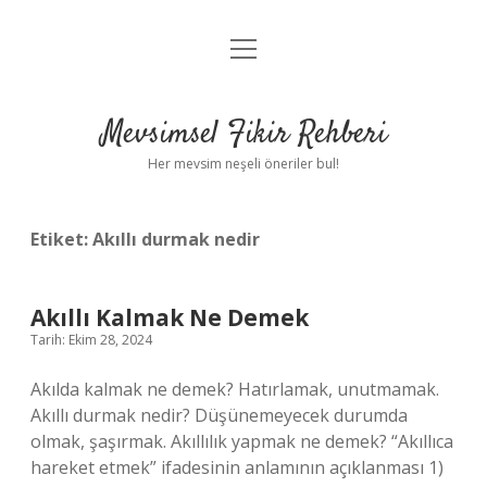
menüyü
Anasayfa
aç
Gizlilik Politikası
Mevsimsel Fikir Rehberi
Yasal Uyarı
Her mevsim neşeli öneriler bul!
Hakkımızda
Etiket:
Akıllı durmak nedir
Akıllı Kalmak Ne Demek
Tarih: Ekim 28, 2024
Akılda kalmak ne demek? Hatırlamak, unutmamak.
Akıllı durmak nedir? Düşünemeyecek durumda
olmak, şaşırmak. Akıllılık yapmak ne demek? “Akıllıca
hareket etmek” ifadesinin anlamının açıklanması 1)