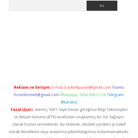
Arama
i
Reklam ve İletişim:
E-mail:
backlinkpaneli@gmail.com
Teams:
forumhizmeti@gmail.com
Whatsapp: 0262 606 0 726
Telegram:
@karabul
Yasal Uyarı:
Sitemiz, 5651 Sayılı Kanun gereğince Bilgi Teknolojileri
ve İletişim Kurumu (BTK) tarafından onaylanmış bir Yer Sağlayıcı
olarak hizmet vermektedir. Bu nedenle, sitedeki içerikleri proaktif
olarak denetleme veya araştırma yükümlülüğümüz bulunmamaktadır.