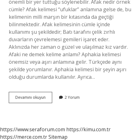
önemli bir yer tuttuğu söylenebilir. Afak nedir örnek
cümle? Afak kelimesi “ufuklar” anlamına gelse de, bu
kelimenin milli marşın bir kıtasında da geçtiği
bilinmektedir. Afak kelimesinin cümle içinde
kullanımı şu şekildedir; Batı tarafını çelik zırhlı
duvarların çevrelemesi gemileri işaret eder.
Aklınızda her zaman o güzel ve ulaşılmaz kız vardır.
Afaki ne demek kelime anlamı? Aphakia kelimesi
önemsiz veya aşırı anlamına gelir. Türkçede aynı
şekilde yorumlanır. Aphakia kelimesi bir şeyin aşırı
olduğu durumlarda kullanılır. Ayrıca…
Afak
Devamını okuyun
2 Yorum
Sözlük
Anlamı
Nedir
https://www.seraforum.com
https://kimu.com.tr
https://merce.com.tr
Sitemap