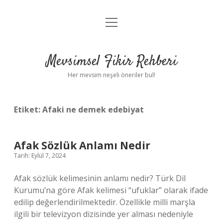
menüyü
Anasayfa
aç
Gizlilik Politikası
Mevsimsel Fikir Rehberi
Yasal Uyarı
Her mevsim neşeli öneriler bul!
Hakkımızda
Etiket:
Afaki ne demek edebiyat
Afak Sözlük Anlamı Nedir
Tarih: Eylül 7, 2024
Afak sözlük kelimesinin anlamı nedir? Türk Dil
Kurumu’na göre Afak kelimesi “ufuklar” olarak ifade
edilip değerlendirilmektedir. Özellikle milli marşla
ilgili bir televizyon dizisinde yer alması nedeniyle