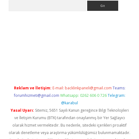
Arama
etci
Reklam ve İletişim:
E-mail:
backlinkpaneli@gmail.com
Teams:
forumhizmeti@gmail.com
Whatsapp: 0262 606 0 726
Telegram:
@karabul
Yasal Uyarı:
Sitemiz, 5651 Sayılı Kanun gereğince Bilgi Teknolojileri
ve İletişim Kurumu (BTK) tarafından onaylanmış bir Yer Sağlayıcı
olarak hizmet vermektedir. Bu nedenle, sitedeki içerikleri proaktif
olarak denetleme veya araştırma yükümlülüğümüz bulunmamaktadır.