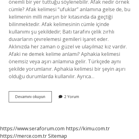
önemli bir yer tuttuğu söylenebilir. Afak nedir örnek
cümle? Afak kelimesi “ufuklar” anlamına gelse de, bu
kelimenin milli marşın bir kıtasında da geçtiği
bilinmektedir. Afak kelimesinin cümle içinde
kullanımı şu şekildedir; Batı tarafını çelik zırhlı
duvarların çevrelemesi gemileri işaret eder.
Aklınızda her zaman o güzel ve ulaşılmaz kız vardır.
Afaki ne demek kelime anlamı? Aphakia kelimesi
önemsiz veya aşırı anlamına gelir. Türkçede aynı
şekilde yorumlanır. Aphakia kelimesi bir şeyin aşırı
olduğu durumlarda kullanılır. Ayrıca…
Afak
Devamını okuyun
2 Yorum
Sözlük
Anlamı
Nedir
https://www.seraforum.com
https://kimu.com.tr
https://merce.com.tr
Sitemap