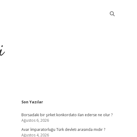
i
Sidebar
Son Yazılar
betci
Borsadaki bir şirket konkordato ilan ederse ne olur ?
Ağustos 6, 2026
Avar İmparatorluğu Türk devleti arasında mıdır ?
Ağustos 4, 2026