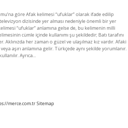
mu’na göre Afak kelimesi “ufuklar” olarak ifade edilip
ir televizyon dizisinde yer alması nedeniyle önemli bir yer
elimesi “ufuklar” anlamına gelse de, bu kelimenin milli
limesinin cümle içinde kullanımı şu şekildedir; Batı tarafını
er. Aklınızda her zaman o güzel ve ulaşılmaz kız vardır. Afaki
eya aşırı anlamına gelir. Türkçede aynı şekilde yorumlanır.
ullanılır. Ayrıca…
ps://merce.com.tr
Sitemap