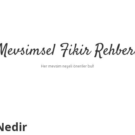
Mevsimsel Fikir Rehber
Her mevsim neşeli öneriler bul!
Nedir