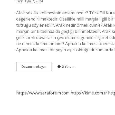
Tarih: Eylül 7, 2024
Afak sözlük kelimesinin anlamı nedir? Türk Dil Kuru
değerlendirilmektedir. Özellikle milli marşla ilgili b
tuttuğu söylenebilir. Afak nedir örnek cümle? Afak k
marşın bir kıtasında da geçtiği bilinmektedir. Afak ke
çelik zırhlı duvarların çevrelemesi gemileri işaret ed
ne demek kelime anlamı? Aphakia kelimesi önemsiz v
Aphakia kelimesi bir şeyin aşırı olduğu durumlarda k
Afak
Devamını okuyun
2 Yorum
Sözlük
Anlamı
Nedir
https://www.seraforum.com
https://kimu.com.tr
htt