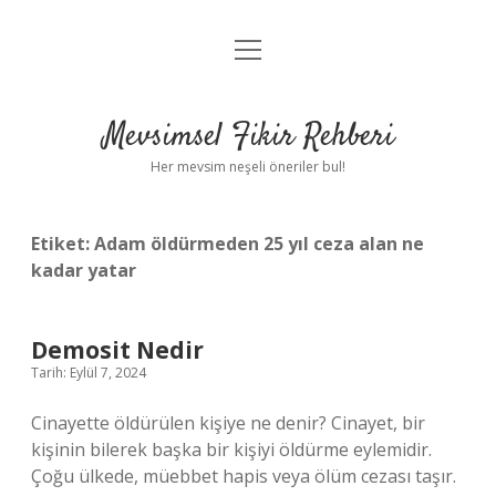
menüyü
Anasayfa
aç
Gizlilik Politikası
Mevsimsel Fikir Rehberi
Yasal Uyarı
Her mevsim neşeli öneriler bul!
Hakkımızda
Etiket:
Adam öldürmeden 25 yıl ceza alan ne
kadar yatar
Demosit Nedir
Tarih: Eylül 7, 2024
Cinayette öldürülen kişiye ne denir? Cinayet, bir
kişinin bilerek başka bir kişiyi öldürme eylemidir.
Çoğu ülkede, müebbet hapis veya ölüm cezası taşır.