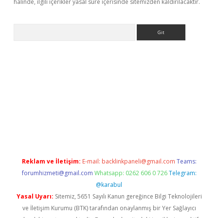
halinde, ilgili içerikler yasal süre içerisinde sitemizden kaldırılacaktır.
Arama
betci
Reklam ve İletişim:
E-mail:
backlinkpaneli@gmail.com
Teams:
forumhizmeti@gmail.com
Whatsapp: 0262 606 0 726
Telegram:
@karabul
Yasal Uyarı:
Sitemiz, 5651 Sayılı Kanun gereğince Bilgi Teknolojileri
ve İletişim Kurumu (BTK) tarafından onaylanmış bir Yer Sağlayıcı