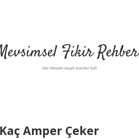
Mevsimsel Fikir Rehber
Her mevsim neşeli öneriler bul!
 Kaç Amper Çeker