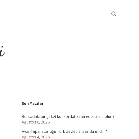
i
Sidebar
Son Yazılar
betci
Borsadaki bir şirket konkordato ilan ederse ne olur ?
Ağustos 6, 2026
Avar İmparatorluğu Türk devleti arasında mıdır ?
Ağustos 4, 2026