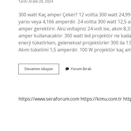
Tarih: Aralık 26, 2024
300 watt Kaç amper Çeker? 12 voltta 300 watt 24,99 a
yarısı veya 4,166 amperdir. 24 voltta 300 watt 12,5 
amper gerektirir. Akü voltajınız 24 volt ise, akım 8,
amper kullanacaktır. 300 watt led projektör ne kada
enerji tüketirken, geleneksel projektörler 300 ila 1
Akım tüketimi 1,5 amperdir. 100 W projektör kaç a
300
Devamını okuyun
Yorum Bırak
W
Led
Projektör
Kaç
Amper
https://www.seraforum.com
https://kimu.com.tr
htt
Çeker