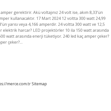
mper gerektirir. Akü voltajınız 24 volt ise, akım 8,33’ün
amper kullanacaktır. 17 Mart 2024 12 voltta 300 watt 24,99
33’ün yarısı veya 4,166 amperdir. 24 voltta 300 watt ve 12,5
r elektrik harcar? LED projektörler 10 ila 150 watt arasında
.500 watt arasında enerji tüketiyor. 240 led kaç amper çeker?
mper çeker?…
ps://merce.com.tr
Sitemap