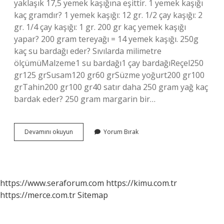
yaklaşık 17,5 yemek kaşığına eşittir. 1 yemek kaşığı
kaç gramdır? 1 yemek kaşığı: 12 gr. 1/2 çay kaşığı: 2
gr. 1/4 çay kaşığı: 1 gr. 200 gr kaç yemek kaşığı
yapar? 200 gram tereyağı = 14 yemek kaşığı. 250g
kaç su bardağı eder? Sıvılarda milimetre
ölçümüMalzeme1 su bardağı1 çay bardağıReçel250
gr125 grSusam120 gr60 grSüzme yoğurt200 gr100
grTahin200 gr100 gr40 satır daha 250 gram yağ kaç
bardak eder? 250 gram margarin bir…
250G
Devamını okuyun
Yorum Bırak
Kaç
Yemek
Kaşığı
Eder
https://www.seraforum.com
https://kimu.com.tr
https://merce.com.tr
Sitemap