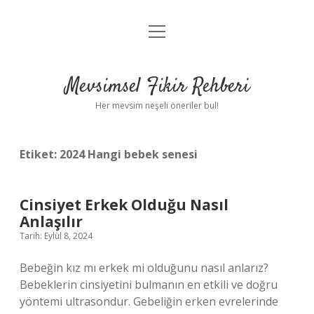
menüyü
Anasayfa
aç
Gizlilik Politikası
Mevsimsel Fikir Rehberi
Yasal Uyarı
Her mevsim neşeli öneriler bul!
Hakkımızda
Etiket:
2024 Hangi bebek senesi
Cinsiyet Erkek Olduğu Nasıl
Anlaşılır
Tarih: Eylül 8, 2024
Bebeğin kız mı erkek mi olduğunu nasıl anlarız?
Bebeklerin cinsiyetini bulmanın en etkili ve doğru
yöntemi ultrasondur. Gebeliğin erken evrelerinde