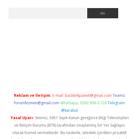
Arama
etci
Reklam ve İletişim:
E-mail:
backlinkpaneli@gmail.com
Teams:
forumhizmeti@gmail.com
Whatsapp: 0262 606 0 726
Telegram:
@karabul
Yasal Uyarı:
Sitemiz, 5651 Sayılı Kanun gereğince Bilgi Teknolojileri
ve İletişim Kurumu (BTK) tarafından onaylanmış bir Yer Sağlayıcı
olarak hizmet vermektedir. Bu nedenle, sitedeki içerikleri proaktif