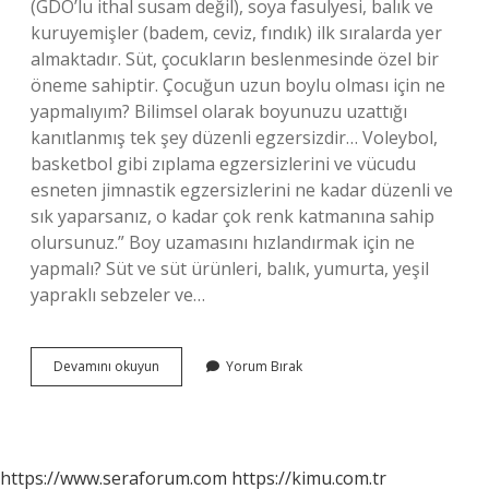
(GDO’lu ithal susam değil), soya fasulyesi, balık ve
kuruyemişler (badem, ceviz, fındık) ilk sıralarda yer
almaktadır. Süt, çocukların beslenmesinde özel bir
öneme sahiptir. Çocuğun uzun boylu olması için ne
yapmalıyım? Bilimsel olarak boyunuzu uzattığı
kanıtlanmış tek şey düzenli egzersizdir… Voleybol,
basketbol gibi zıplama egzersizlerini ve vücudu
esneten jimnastik egzersizlerini ne kadar düzenli ve
sık yaparsanız, o kadar çok renk katmanına sahip
olursunuz.” Boy uzamasını hızlandırmak için ne
yapmalı? Süt ve süt ürünleri, balık, yumurta, yeşil
yapraklı sebzeler ve…
Çocuklarda
Devamını okuyun
Yorum Bırak
Boy
Uzaması
Için
Ne
Yapmalı
https://www.seraforum.com
https://kimu.com.tr