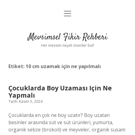
menüyü
Anasayfa
aç
Gizlilik Politikası
Mevsimsel Fikir Rehberi
Yasal Uyarı
Her mevsim neşeli öneriler bul!
Hakkımızda
Etiket:
10 cm uzamak için ne yapılmalı
Çocuklarda Boy Uzaması Için Ne
Yapmalı
Tarih: Kasım 5, 2024
Çocuklarda en çok ne boy uzatır? Boy uzatan
besinler arasında süt ve süt ürünleri, yumurta,
organik sebze (brokoli) ve meyveler, organik susam