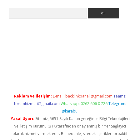
Arama
etci
Reklam ve İletişim:
E-mail:
backlinkpaneli@gmail.com
Teams:
forumhizmeti@gmail.com
Whatsapp: 0262 606 0 726
Telegram:
@karabul
Yasal Uyarı:
Sitemiz, 5651 Sayılı Kanun gereğince Bilgi Teknolojileri
ve İletişim Kurumu (BTK) tarafından onaylanmış bir Yer Sağlayıcı
olarak hizmet vermektedir. Bu nedenle, sitedeki içerikleri proaktif