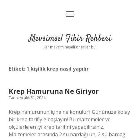
menüyü
Anasayfa
aç
Gizlilik Politikası
Mevsimsel Fikir Rehberi
Yasal Uyarı
Her mevsim neşeli öneriler bul!
Hakkımızda
Etiket:
1 kişilik krep nasıl yapılır
Krep Hamuruna Ne Giriyor
Tarih: Aralık 31, 2024
Krep hamurunun içine ne konulur? Gününüze kolay
bir krep tarifiyle başlayın! Bu malzemeler ve
ölçülerle en iyi krep tarifini yapabilirsiniz.
Malzemeler arasında 2 su bardağı un, 2 su bardağı