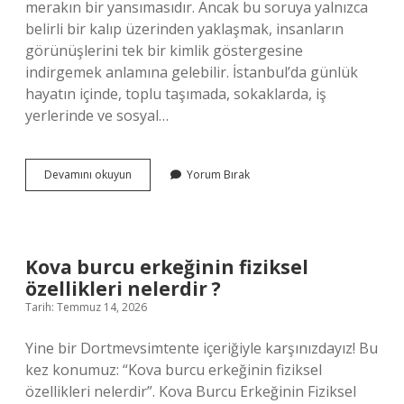
merakın bir yansımasıdır. Ancak bu soruya yalnızca
belirli bir kalıp üzerinden yaklaşmak, insanların
görünüşlerini tek bir kimlik göstergesine
indirgemek anlamına gelebilir. İstanbul’da günlük
hayatın içinde, toplu taşımada, sokaklarda, iş
yerlerinde ve sosyal…
Kova
Devamını okuyun
Yorum Bırak
burcu
erkeğinin
fiziksel
özellikleri
nelerdir
Kova burcu erkeğinin fiziksel
?
özellikleri nelerdir ?
Tarih: Temmuz 14, 2026
Yine bir Dortmevsimtente içeriğiyle karşınızdayız! Bu
kez konumuz: “Kova burcu erkeğinin fiziksel
özellikleri nelerdir”. Kova Burcu Erkeğinin Fiziksel