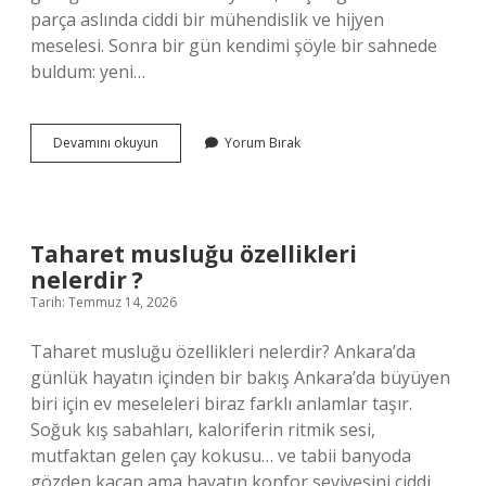
parça aslında ciddi bir mühendislik ve hijyen
meselesi. Sonra bir gün kendimi şöyle bir sahnede
buldum: yeni…
Taharet
Devamını okuyun
Yorum Bırak
musluğu
özellikleri
nelerdir
?
Taharet musluğu özellikleri
nelerdir ?
Tarih: Temmuz 14, 2026
Taharet musluğu özellikleri nelerdir? Ankara’da
günlük hayatın içinden bir bakış Ankara’da büyüyen
biri için ev meseleleri biraz farklı anlamlar taşır.
Soğuk kış sabahları, kaloriferin ritmik sesi,
mutfaktan gelen çay kokusu… ve tabii banyoda
gözden kaçan ama hayatın konfor seviyesini ciddi