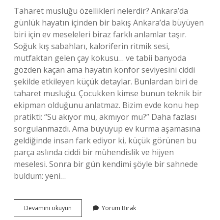
Taharet musluğu özellikleri nelerdir? Ankara’da
günlük hayatın içinden bir bakış Ankara’da büyüyen
biri için ev meseleleri biraz farklı anlamlar taşır.
Soğuk kış sabahları, kaloriferin ritmik sesi,
mutfaktan gelen çay kokusu… ve tabii banyoda
gözden kaçan ama hayatın konfor seviyesini ciddi
şekilde etkileyen küçük detaylar. Bunlardan biri de
taharet musluğu. Çocukken kimse bunun teknik bir
ekipman olduğunu anlatmaz. Bizim evde konu hep
pratikti: “Su akıyor mu, akmıyor mu?” Daha fazlası
sorgulanmazdı. Ama büyüyüp ev kurma aşamasına
geldiğinde insan fark ediyor ki, küçük görünen bu
parça aslında ciddi bir mühendislik ve hijyen
meselesi. Sonra bir gün kendimi şöyle bir sahnede
buldum: yeni…
Taharet
Devamını okuyun
Yorum Bırak
musluğu