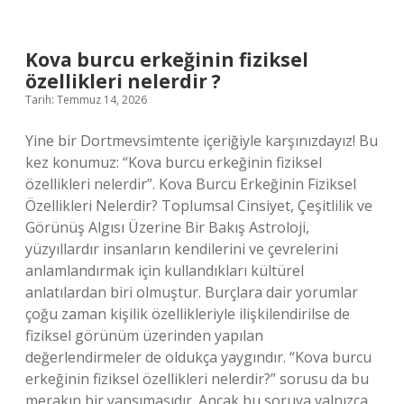
fiziksel
özellikleri
nelerdir
Kova burcu erkeğinin fiziksel
?
özellikleri nelerdir ?
Tarih: Temmuz 14, 2026
Yine bir Dortmevsimtente içeriğiyle karşınızdayız! Bu
kez konumuz: “Kova burcu erkeğinin fiziksel
özellikleri nelerdir”. Kova Burcu Erkeğinin Fiziksel
Özellikleri Nelerdir? Toplumsal Cinsiyet, Çeşitlilik ve
Görünüş Algısı Üzerine Bir Bakış Astroloji,
yüzyıllardır insanların kendilerini ve çevrelerini
anlamlandırmak için kullandıkları kültürel
anlatılardan biri olmuştur. Burçlara dair yorumlar
çoğu zaman kişilik özellikleriyle ilişkilendirilse de
fiziksel görünüm üzerinden yapılan
değerlendirmeler de oldukça yaygındır. “Kova burcu
erkeğinin fiziksel özellikleri nelerdir?” sorusu da bu
merakın bir yansımasıdır. Ancak bu soruya yalnızca