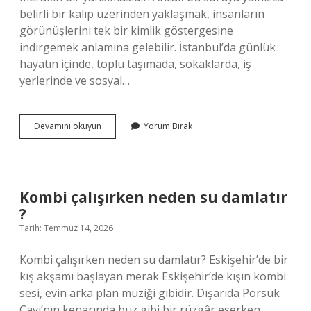
belirli bir kalıp üzerinden yaklaşmak, insanların
görünüşlerini tek bir kimlik göstergesine
indirgemek anlamına gelebilir. İstanbul’da günlük
hayatın içinde, toplu taşımada, sokaklarda, iş
yerlerinde ve sosyal…
Kova
Devamını okuyun
Yorum Bırak
burcu
erkeğinin
fiziksel
özellikleri
nelerdir
Kombi çalışırken neden su damlatır
?
?
Tarih: Temmuz 14, 2026
Kombi çalışırken neden su damlatır? Eskişehir’de bir
kış akşamı başlayan merak Eskişehir’de kışın kombi
sesi, evin arka plan müziği gibidir. Dışarıda Porsuk
Çayı’nın kenarında buz gibi bir rüzgâr eserken,