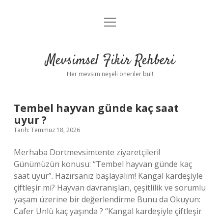
menüyü
Anasayfa
aç
Gizlilik Politikası
Mevsimsel Fikir Rehberi
Yasal Uyarı
Her mevsim neşeli öneriler bul!
Hakkımızda
Mevsimsel
Tembel hayvan günde kaç saat
uyur ?
Fikir
Tarih: Temmuz 18, 2026
Rehberi
Merhaba Dortmevsimtente ziyaretçileri!
Günümüzün konusu: “Tembel hayvan günde kaç
Yazılar
saat uyur”. Hazırsanız başlayalım! Kangal kardeşiyle
çiftleşir mi? Hayvan davranışları, çeşitlilik ve sorumlu
yaşam üzerine bir değerlendirme Bunu da Okuyun:
Cafer Ünlü kaç yaşında ? “Kangal kardeşiyle çiftleşir