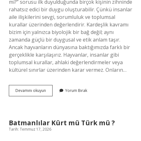
mi?” sorusu ilk duyulduğunda birçok kişinin zihninde
rahatsız edici bir duygu oluşturabilir. Çünkü insanlar
aile ilişkilerini sevgi, sorumluluk ve toplumsal
kurallar üzerinden değerlendirir. Kardeşlik kavramı
bizim için yalnızca biyolojik bir bağ değil; aynı
zamanda güçlü bir duygusal ve etik anlam taşır.
Ancak hayvanların dünyasına baktığımızda farklı bir
gerçeklikle karşılaşırız. Hayvanlar, insanlar gibi
toplumsal kurallar, ahlaki değerlendirmeler veya
kültürel sınırlar üzerinden karar vermez. Onların…
Tembel
Devamını okuyun
Yorum Bırak
hayvan
günde
kaç
saat
uyur
Batmanlılar Kürt mü Türk mü ?
?
Tarih: Temmuz 17, 2026