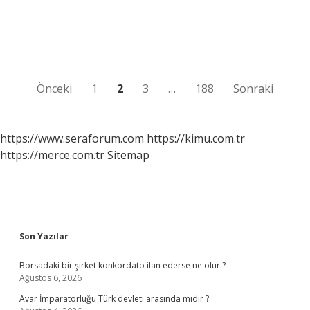
neden
su
damlatır
?
Yazı
Önceki
1
2
3
…
188
Sonraki
sayfalaması
https://www.seraforum.com
https://kimu.com.tr
https://merce.com.tr
Sitemap
Sidebar
Son Yazılar
Borsadaki bir şirket konkordato ilan ederse ne olur ?
Ağustos 6, 2026
Avar İmparatorluğu Türk devleti arasında mıdır ?