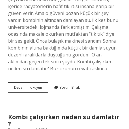
içeride radyatörlerin hafif tıkırtısı insana garip bir
güven verir. Ama o güveni bozan küçük bir şey
vardır: kombinin altından damlayan su. İlk kez bunu
üniversitedeki lojmanda fark etmiştim. Çalışma
odasında makale okurken mutfaktan “tık tık” diye
bir ses geldi. Önce bulaşık makinesi sandım. Sonra
kombinin altına baktığımda küçük bir damla suyun
düzenli aralıklarla düştüğünü gördüm. O an
aklımdan geçen tek soru şuydu: Kombi çalışırken
neden su damlatır? Bu sorunun cevabı aslında…
Kombi
Devamını okuyun
Yorum Bırak
çalışırken
neden
su
damlatır
?
Kombi çalışırken neden su damlatır
?