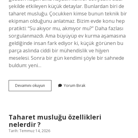
şekilde etkileyen küçük detaylar. Bunlardan biri de
taharet musluğu. Çocukken kimse bunun teknik bir
ekipman olduğunu anlatmaz. Bizim evde konu hep
pratikti: “Su akıyor mu, akmıyor mu?” Daha fazlası
sorgulanmazdı. Ama büyüyüp ev kurma aşamasına
geldiğinde insan fark ediyor ki, küçük görünen bu
parça aslında ciddi bir mühendislik ve hijyen
meselesi. Sonra bir gün kendimi şöyle bir sahnede
buldum: yeni…
Taharet
Devamını okuyun
Yorum Bırak
musluğu
özellikleri
nelerdir
?
Taharet musluğu özellikleri
nelerdir ?
Tarih: Temmuz 14, 2026