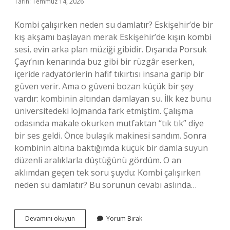
Tarih: Temmuz 14, 2026
Kombi çalışırken neden su damlatır? Eskişehir’de bir
kış akşamı başlayan merak Eskişehir’de kışın kombi
sesi, evin arka plan müziği gibidir. Dışarıda Porsuk
Çayı’nın kenarında buz gibi bir rüzgâr eserken,
içeride radyatörlerin hafif tıkırtısı insana garip bir
güven verir. Ama o güveni bozan küçük bir şey
vardır: kombinin altından damlayan su. İlk kez bunu
üniversitedeki lojmanda fark etmiştim. Çalışma
odasında makale okurken mutfaktan “tık tık” diye
bir ses geldi. Önce bulaşık makinesi sandım. Sonra
kombinin altına baktığımda küçük bir damla suyun
düzenli aralıklarla düştüğünü gördüm. O an
aklımdan geçen tek soru şuydu: Kombi çalışırken
neden su damlatır? Bu sorunun cevabı aslında…
Kombi
Devamını okuyun
Yorum Bırak
çalışırken