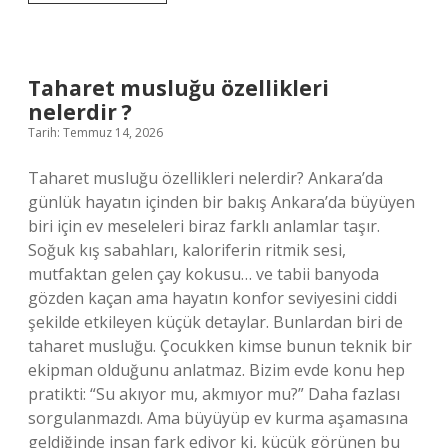
Kürt
mü
Türk
mü
?
Taharet musluğu özellikleri
nelerdir ?
Tarih: Temmuz 14, 2026
Taharet musluğu özellikleri nelerdir? Ankara’da
günlük hayatın içinden bir bakış Ankara’da büyüyen
biri için ev meseleleri biraz farklı anlamlar taşır.
Soğuk kış sabahları, kaloriferin ritmik sesi,
mutfaktan gelen çay kokusu… ve tabii banyoda
gözden kaçan ama hayatın konfor seviyesini ciddi
şekilde etkileyen küçük detaylar. Bunlardan biri de
taharet musluğu. Çocukken kimse bunun teknik bir
ekipman olduğunu anlatmaz. Bizim evde konu hep
pratikti: “Su akıyor mu, akmıyor mu?” Daha fazlası
sorgulanmazdı. Ama büyüyüp ev kurma aşamasına
geldiğinde insan fark ediyor ki, küçük görünen bu